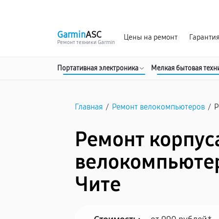
г. Чита
Ежедневно с 9:00 до 21:00
Garmin
ASC
Цены на ремонт
Гаранти
Ремонт техники Garmin
Портативная электроника
Мелкая бытовая техн
Главная
/
Ремонт велокомпьютеров
/
Р
Ремонт корпус
велокомпьютер
Чите