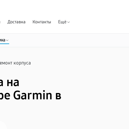
Гарантия д
я
Доставка
Контакты
Ещё
ика
емонт корпуса
а на
е Garmin в