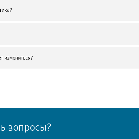
тика?
т измениться?
сь вопросы?