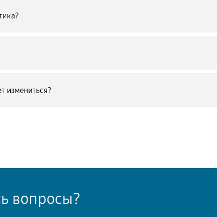
тика?
т измениться?
сь вопросы?