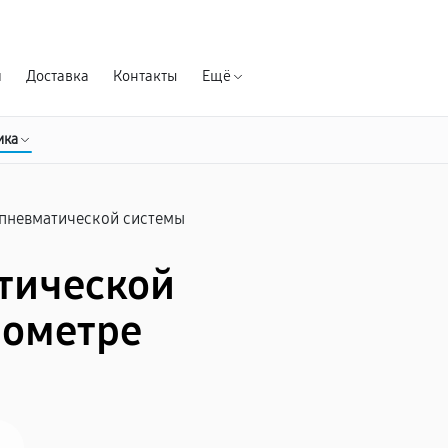
Гарантия д
я
Доставка
Контакты
Ещё
ика
 пневматической системы
тической
нометре