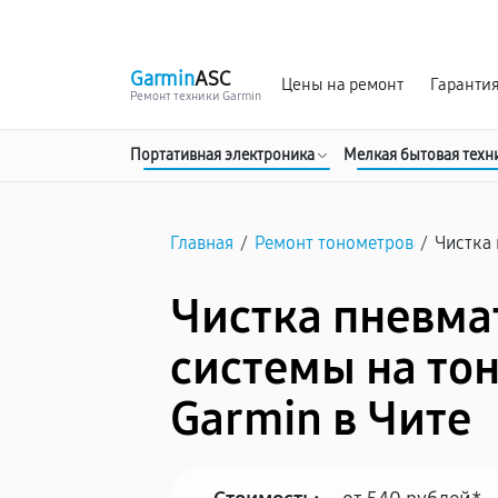
г. Чита
Ежедневно с 9:00 до 21:00
Garmin
ASC
Цены на ремонт
Гаранти
Ремонт техники Garmin
Портативная электроника
Мелкая бытовая техн
Главная
/
Ремонт тонометров
/
Чистка
Чистка пневма
системы на то
Garmin в Чите