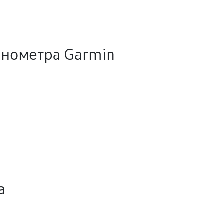
онометра Garmin
а