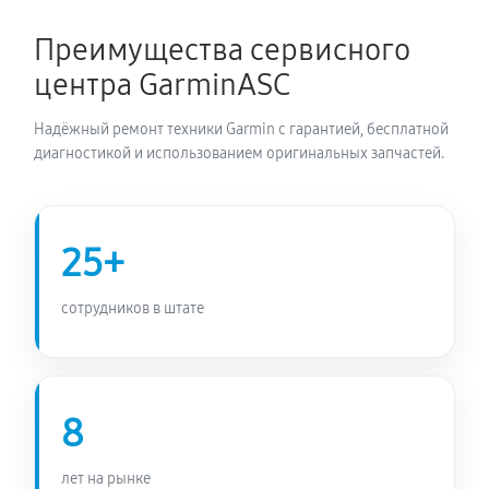
1350 руб
60 минут
Преимущества сервисного
Замена Bluetooth смарт-часов Garmin Fenix 7x
центра GarminASC
1800 руб
60 минут
Надёжный ремонт техники Garmin с гарантией, бесплатной
диагностикой и использованием оригинальных запчастей.
25+
сотрудников в штате
8
лет на рынке