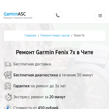
г. Чита
Ежедневно с 9:00 до 21:00
+7 (800) 100-47-62
Garmin
ASC
Заказать
Ремонт техники Garmin
Главная
/
Ремонт смарт-часов
/
fenix 7x
Ремонт Garmin Fenix 7x в Чите
Бесплатная доставка
Бесплатная диагностика
в течение 30 минут
Гарантия
на ремонт до 3х лет
Экспресс ремонт за
20 минут
Стоимость от
450 рублей