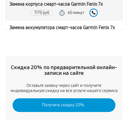
Замена корпуса смарт-часов Garmin Fenix 7x
1170 руб
60 минут
Замена аккумулятора смарт-часов Garmin Fenix 7x
1350 руб
60 минут
Замена экрана смарт-часов Garmin Fenix 7x
1260 руб
60 минут
Скидка 20% по предварительной онлайн-
записи на сайте
Замена шлейфа матрицы
1080 руб
60 минут
Оставьте заявку через сайт и получите
индивидуальную скидку на все услуги нашего сервиса
Замена микрофона смарт-часов Garmin Fenix 7x
Получить скидку 20%
1080 руб
60 минут
Замена кнопки включения