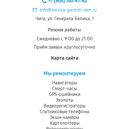
+7 (800) 100-47-62
дефектов.
info@service-garmin-rem.ru
Установка была выполнена нашим сервисным
Чита, ул. Генерала Белика, 1
центром.
При этом гарантия на сами комплектующие
Режим работы
остается на стороне производителя или
Ежедневно с 9:00 до 21:00
продавца. За качество сторонних деталей
Приём заявок круглосуточно
сервисный центр ответственности не несет.
Карта сайта
Мы ремонтируем
Навигаторы
Смарт-часы
GPS-ошейники
Эхолоты
Видеорегистраторы
Спутниковые телефоны
Экшн-камеры
Картплоттеры
Велокомпьютеры