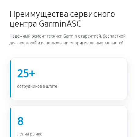
1350 руб
60 минут
Преимущества сервисного
Замена Bluetooth смарт-часов Garmin Fenix 3
центра GarminASC
1800 руб
60 минут
Надёжный ремонт техники Garmin с гарантией, бесплатной
диагностикой и использованием оригинальных запчастей.
25+
сотрудников в штате
8
лет на рынке