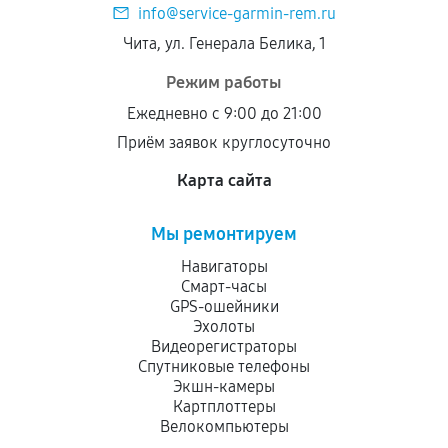
info@service-garmin-rem.ru
Установка была выполнена нашим сервисным
Чита, ул. Генерала Белика, 1
центром.
При этом гарантия на сами комплектующие
Режим работы
остается на стороне производителя или
Ежедневно с 9:00 до 21:00
продавца. За качество сторонних деталей
Приём заявок круглосуточно
сервисный центр ответственности не несет.
Карта сайта
Мы ремонтируем
Навигаторы
Смарт-часы
GPS-ошейники
Эхолоты
Видеорегистраторы
Спутниковые телефоны
Экшн-камеры
Картплоттеры
Велокомпьютеры