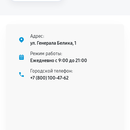
Повторное возникновение неисправности,
напрямую связанной с выполненным
ремонтом.
Поломка установленной детали при
нормальной эксплуатации в течение
Адрес:
гарантийного срока.
ул. Генерала Белика, 1
Несоответствие комплектующей заявленным
Режим работы:
техническим характеристикам.
Ежедневно с 9:00 до 21:00
Городской телефон:
+7 (800) 100-47-62
Документы для подтверждения
гарантии
Гарантийный талон.
Акт выполненных работ с датой, перечнем
услуг и сроком гарантии.
Документы на установленные комплектующие