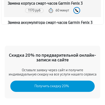
Замена корпуса смарт-часов Garmin Fenix 3
1170 руб
60 минут
Замена аккумулятора смарт-часов Garmin Fenix 3
1350 руб
60 минут
Замена экрана смарт-часов Garmin Fenix 3
1260 руб
60 минут
Скидка 20% по предварительной онлайн-
записи на сайте
Замена шлейфа матрицы
1080 руб
60 минут
Оставьте заявку через сайт и получите
индивидуальную скидку на все услуги нашего сервиса
Замена микрофона смарт-часов Garmin Fenix 3
Получить скидку 20%
1080 руб
60 минут
Замена кнопки включения