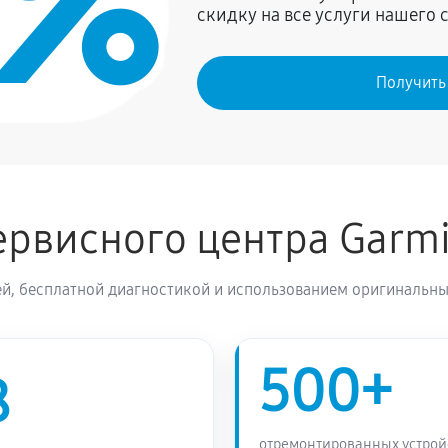
0%
скидку на все услуги нашего 
1800 руб
in Epix Pro (Gen 2)
Получить
рвисного центра Garm
й, бесплатной диагностикой и использованием оригинальны
500+
8
отремонтированных устрой