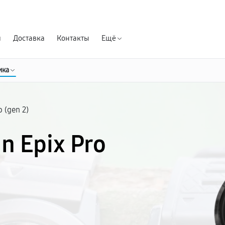
Гарантия д
я
Доставка
Контакты
Ещё
ика
o (gen 2)
n Epix Pro
е