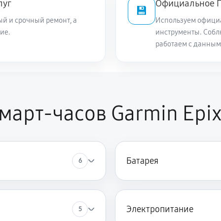
луг
Официальное П
💾
й и срочный ремонт, а
Используем офици
ие.
инструменты. Собл
работаем с данным
арт-часов Garmin Epix 
Батарея
6
Электропитание
5