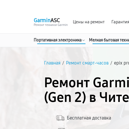
г. Чита
Ежедневно с 9:00 до 21:00
Garmin
ASC
Цены на ремонт
Гаранти
Ремонт техники Garmin
Портативная электроника
Мелкая бытовая техн
Главная
/
Ремонт смарт-часов
/
epix pr
Ремонт Garmi
(Gen 2) в Чит
Бесплатная доставка