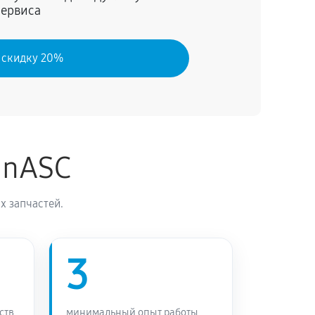
сервиса
60 минут
Заказать
 скидку 20%
inASC
х запчастей.
3
ств
минимальный опыт работы