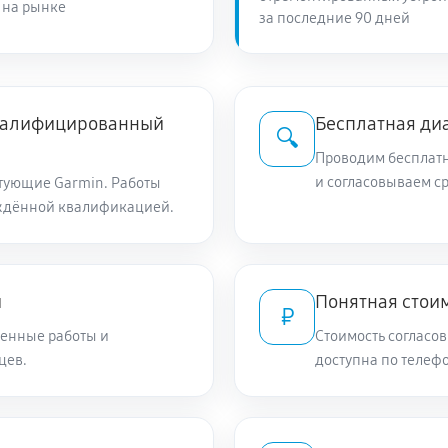
 на рынке
за последние 90 дней
квалифицированный
Бесплатная ди
🔍
Проводим бесплатн
и согласовываем с
тующие Garmin. Работы
ждённой квалификацией.
и
Понятная стоим
₽
енные работы и
Стоимость согласов
цев.
доступна по телефо