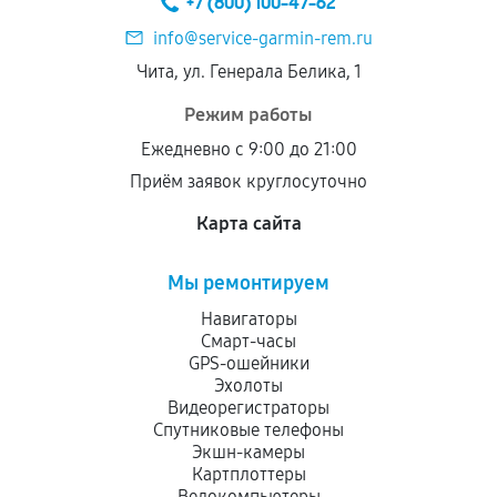
+7 (800) 100-47-62
дефектов.
info@service-garmin-rem.ru
Установка была выполнена нашим сервисным
Чита, ул. Генерала Белика, 1
центром.
При этом гарантия на сами комплектующие
Режим работы
остается на стороне производителя или
Ежедневно с 9:00 до 21:00
продавца. За качество сторонних деталей
Приём заявок круглосуточно
сервисный центр ответственности не несет.
Карта сайта
Мы ремонтируем
Навигаторы
Смарт-часы
GPS-ошейники
Эхолоты
Видеорегистраторы
Спутниковые телефоны
Экшн-камеры
Картплоттеры
Велокомпьютеры