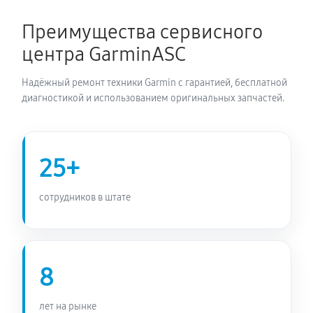
1350 руб
60 минут
Преимущества сервисного
Замена Bluetooth смарт-часов Garmin 7X Pro
центра GarminASC
1800 руб
60 минут
Надёжный ремонт техники Garmin с гарантией, бесплатной
диагностикой и использованием оригинальных запчастей.
25+
сотрудников в штате
8
лет на рынке