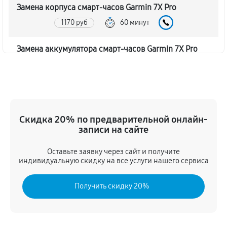
Замена корпуса смарт-часов Garmin 7X Pro
1170 руб
60 минут
Замена аккумулятора смарт-часов Garmin 7X Pro
1350 руб
60 минут
Замена экрана смарт-часов Garmin 7X Pro
1260 руб
60 минут
Скидка 20% по предварительной онлайн-
записи на сайте
Замена шлейфа матрицы
1080 руб
60 минут
Оставьте заявку через сайт и получите
индивидуальную скидку на все услуги нашего сервиса
Замена микрофона смарт-часов Garmin 7X Pro
Получить скидку 20%
1080 руб
60 минут
Замена кнопки включения