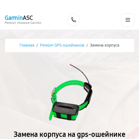
г. Чита
Ежедневно с 9:00 до 21:00
+7 (800) 100-47-62
Garmin
ASC
Заказать
Ремонт техники Garmin
Главная
/
Ремонт GPS-ошейников
/
Замена корпуса
Замена корпуса на gps-ошейнике