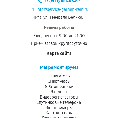
+7 (800) 100-47-62
дефектов.
info@service-garmin-rem.ru
Установка была выполнена нашим сервисным
Чита, ул. Генерала Белика, 1
центром.
При этом гарантия на сами комплектующие
Режим работы
остается на стороне производителя или
Ежедневно с 9:00 до 21:00
продавца. За качество сторонних деталей
Приём заявок круглосуточно
сервисный центр ответственности не несет.
Карта сайта
Мы ремонтируем
Навигаторы
Смарт-часы
GPS-ошейники
Эхолоты
Видеорегистраторы
Спутниковые телефоны
Экшн-камеры
Картплоттеры