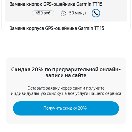
Замена кнопок GPS-ошейника Garmin TT 15
450 руб
50 минут
Замена корпуса GPS-ошейника Garmin TT 15
540 руб
60 минут
Замена аккумулятора GPS-ошейника Garmin TT 15
720 руб
50 минут
Скидка 20% по предварительной онлайн-
записи на сайте
Замена контроллер питания
630 руб
60 минут
Оставьте заявку через сайт и получите
индивидуальную скидку на все услуги нашего сервиса
Восстановление после попадания влаги
Получить скидку 20%
680 руб
70 минут
Замена датчиков управления, высоты, движения