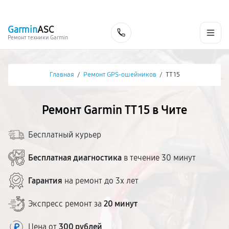
г. Чита
Ежедневно с 9:00 до 21:00
+7 (800) 100-47-62
Garmin
ASC
Заказать
Ремонт техники Garmin
Главная
/
Ремонт GPS-ошейников
/
TT 15
Ремонт Garmin TT 15 в Чите
Бесплатный курьер
Бесплатная диагностика
в течение 30 минут
Гарантия
на ремонт до 3х лет
Экспресс ремонт за
20 минут
Цена от
300 рублей